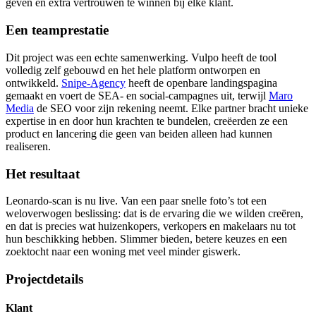
geven en extra vertrouwen te winnen bij elke klant.
Een teamprestatie
Dit project was een echte samenwerking. Vulpo heeft de tool
volledig zelf gebouwd en het hele platform ontworpen en
ontwikkeld.
Snipe-Agency
heeft de openbare landingspagina
gemaakt en voert de SEA- en social-campagnes uit, terwijl
Maro
Media
de SEO voor zijn rekening neemt. Elke partner bracht unieke
expertise in en door hun krachten te bundelen, creëerden ze een
product en lancering die geen van beiden alleen had kunnen
realiseren.
Het resultaat
Leonardo-scan is nu live. Van een paar snelle foto’s tot een
weloverwogen beslissing: dat is de ervaring die we wilden creëren,
en dat is precies wat huizenkopers, verkopers en makelaars nu tot
hun beschikking hebben. Slimmer bieden, betere keuzes en een
zoektocht naar een woning met veel minder giswerk.
Projectdetails
Klant