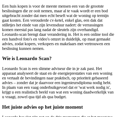
Een huis kopen is voor de meeste mensen een van de grootste
beslissingen die ze ooit nemen, maar al te vaak wordt er een bod
uitgebracht zonder dat men echt beseft wat de woning op termijn
gaat kosten. Een verouderde cv-ketel, enkel glas, een dak dat
stilletjes het einde van zijn levensduur nadert: de verrassingen
komen meestal pas lang nadat de sleutels zijn overhandigd.
Leonardo-scan brengt daar verandering in. Het is een online tool die
een handvol foto's en video's omzet in duidelijk, op maat gemaakt
advies, zodat kopers, verkopers en makelaars met vertrouwen een
beslissing kunnen nemen.
Wie is Leonardo Scan?
Leonardo Scan is een slimme adviseur die in je zak past. Het
apparaat analyseert de staat en de energieprestaties van een woning
en vertaalt de bevindingen naar praktisch, op prioriteit gebaseerd
advies – zonder dat je daarvoor een ingenieursdiploma nodig hebt.
In plaats van een vaag onderbuikgevoel dat er 'wat werk nodig is',
krijgt u een realistisch beeld van wat een woning daadwerkelijk van
u vraagt, zowel qua tijd als qua budget.
Het juiste advies op het juiste moment