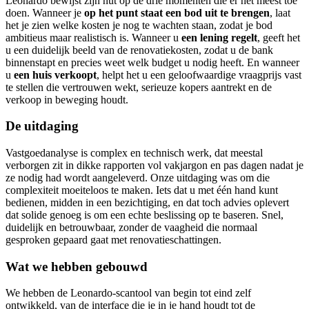
Leonardo bewijst zijn nut op de drie momenten die er het meest toe
doen. Wanneer je
op het punt staat een bod uit te brengen
, laat
het je zien welke kosten je nog te wachten staan, zodat je bod
ambitieus maar realistisch is. Wanneer u
een lening regelt
, geeft het
u een duidelijk beeld van de renovatiekosten, zodat u de bank
binnenstapt en precies weet welk budget u nodig heeft. En wanneer
u
een huis verkoopt
, helpt het u een geloofwaardige vraagprijs vast
te stellen die vertrouwen wekt, serieuze kopers aantrekt en de
verkoop in beweging houdt.
De uitdaging
Vastgoedanalyse is complex en technisch werk, dat meestal
verborgen zit in dikke rapporten vol vakjargon en pas dagen nadat je
ze nodig had wordt aangeleverd. Onze uitdaging was om die
complexiteit moeiteloos te maken. Iets dat u met één hand kunt
bedienen, midden in een bezichtiging, en dat toch advies oplevert
dat solide genoeg is om een echte beslissing op te baseren. Snel,
duidelijk en betrouwbaar, zonder de vaagheid die normaal
gesproken gepaard gaat met renovatieschattingen.
Wat we hebben gebouwd
We hebben de Leonardo-scantool van begin tot eind zelf
ontwikkeld, van de interface die je in je hand houdt tot de