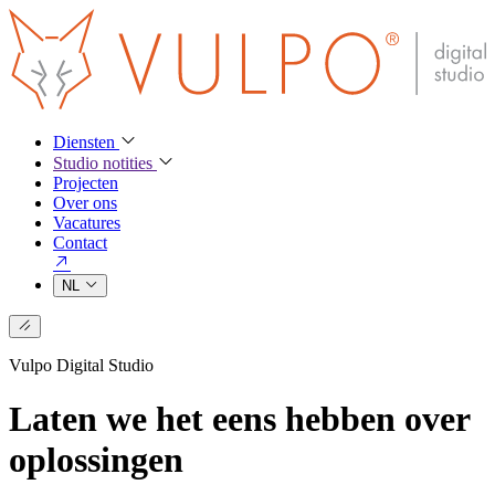
Diensten
Studio notities
Projecten
Over ons
Vacatures
Contact
NL
Vulpo Digital Studio
L
a
t
e
n
w
e
h
e
t
e
e
n
s
h
e
b
b
e
n
o
v
e
r
o
p
l
o
s
s
i
n
g
e
n