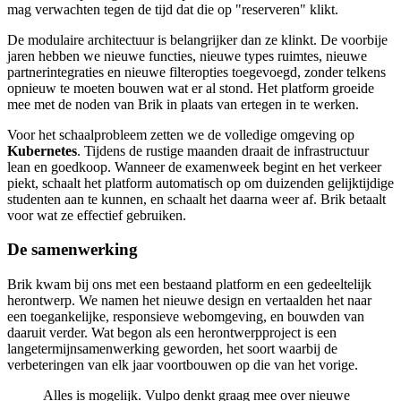
mag verwachten tegen de tijd dat die op "reserveren" klikt.
De modulaire architectuur is belangrijker dan ze klinkt. De voorbije
jaren hebben we nieuwe functies, nieuwe types ruimtes, nieuwe
partnerintegraties en nieuwe filteropties toegevoegd, zonder telkens
opnieuw te moeten bouwen wat er al stond. Het platform groeide
mee met de noden van Brik in plaats van ertegen in te werken.
Voor het schaalprobleem zetten we de volledige omgeving op
Kubernetes
. Tijdens de rustige maanden draait de infrastructuur
lean en goedkoop. Wanneer de examenweek begint en het verkeer
piekt, schaalt het platform automatisch op om duizenden gelijktijdige
studenten aan te kunnen, en schaalt het daarna weer af. Brik betaalt
voor wat ze effectief gebruiken.
De samenwerking
Brik kwam bij ons met een bestaand platform en een gedeeltelijk
herontwerp. We namen het nieuwe design en vertaalden het naar
een toegankelijke, responsieve webomgeving, en bouwden van
daaruit verder. Wat begon als een herontwerpproject is een
langetermijnsamenwerking geworden, het soort waarbij de
verbeteringen van elk jaar voortbouwen op die van het vorige.
Alles is mogelijk. Vulpo denkt graag mee over nieuwe