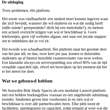
De uitdaging
Twee problemen, één platform.
Het eerste was vindbaarheid: een student moet kunnen ingeven waar
die zich bevindt, wanneer die wil studeren en wat die nodig heeft
(stille ruimte? groepsruimte? dicht bij een metrohalte?), en meteen
een actueel overzicht krijgen van wat er beschikbaar is. Geen
telefoontjes, geen vijf websites afgaan, niet naar een locatie stappen
om te ontdekken dat ze vol zit.
Het tweede was schaalbaarheid. Het platform staat het grootste deel
van het jaar stil, en dan, twee keer per jaar, komen er duizenden
studenten op af binnen hetzelfde examenvenster van twee weken.
Een klassieke always-on serveropstelling zou ofwel 80% van de tijd
verspilde capaciteit zijn, ofwel net bezwijken op het moment dat het
er het meest toe doet.
Wat we gebouwd hebben
We bouwden Brik Study Spaces als een modulair Laravel-platform
met een heldere boekingsflow vooraan en een uitgebreide adminlaag
eronder. Studenten geven hun voorkeuren in en zien wat er
beschikbaar is over alle partnerlocaties heen. Elke plek toont de
faciliteiten, openingsuren en capaciteit, zodat iemand al weet wat die