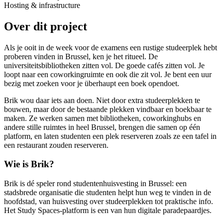
Hosting & infrastructure
Over dit project
Als je ooit in de week voor de examens een rustige studeerplek hebt
proberen vinden in Brussel, ken je het ritueel. De
universiteitsbibliotheken zitten vol. De goede cafés zitten vol. Je
loopt naar een coworkingruimte en ook die zit vol. Je bent een uur
bezig met zoeken voor je überhaupt een boek opendoet.
Brik wou daar iets aan doen. Niet door extra studeerplekken te
bouwen, maar door de bestaande plekken vindbaar en boekbaar te
maken. Ze werken samen met bibliotheken, coworkinghubs en
andere stille ruimtes in heel Brussel, brengen die samen op één
platform, en laten studenten een plek reserveren zoals ze een tafel in
een restaurant zouden reserveren.
Wie is Brik?
Brik is dé speler rond studentenhuisvesting in Brussel: een
stadsbrede organisatie die studenten helpt hun weg te vinden in de
hoofdstad, van huisvesting over studeerplekken tot praktische info.
Het Study Spaces-platform is een van hun digitale paradepaardjes.