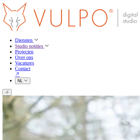
Diensten
Studio notities
Projecten
Over ons
Vacatures
Contact
NL