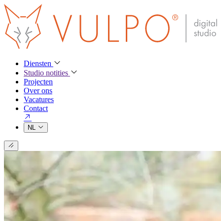
Diensten
Studio notities
Projecten
Over ons
Vacatures
Contact
NL