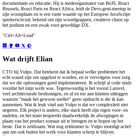
documentatie en educatie. Hij is medeorganisator van BeJS, React
Brussels, React Paris en React Africa, leidt de Devs.gent-meetup in
zijn woonplaats en is een vaste waarde op het Europese JavaScript-
sprekerscircuit; bekend om zijn woordgrappen, creatieve chaos op
het podium en een zwak voor geweldige DX.
"Ctrl+Alt+Lead"
Wat drijft Elian
CTO bij Vulpo. Dat betekent dat ik bepaal welke problemen het
echt waard zijn om opgelost te worden, en er vervolgens voor zorg
dat we die oplossingen goed implementeren. Ik schrijf al code sinds
voordat het mijn werk was. Tegenwoordig is het vooral Laravel,
veel architecturale beslissingen, en af en toe aan klanten uitleggen
waarom "maak het gewoon sneller" geen opdracht is die ik kan
aannemen. Wat ik leuk vind aan Vulpo is dat we complexiteit niet
negeren. Elk project is anders, elke stack heeft zijn eigen voor- en
nadelen, en het team bespreekt daadwerkelijk de afwegingen in
plaats van het product zomaar uit te brengen en te hopen op het
beste. Dat is zeldzaam. Wat nog zeldzamer is: Vulpo moedigt actief
aan om ook buiten het werk voor klanten scherp te blijven.